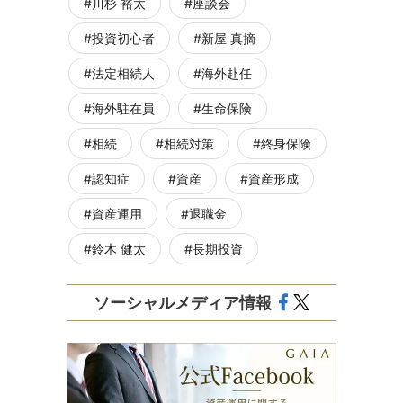
川杉 裕太
座談会
投資初心者
新屋 真摘
法定相続人
海外赴任
海外駐在員
生命保険
相続
相続対策
終身保険
認知症
資産
資産形成
資産運用
退職金
鈴木 健太
長期投資
ソーシャルメディア情報