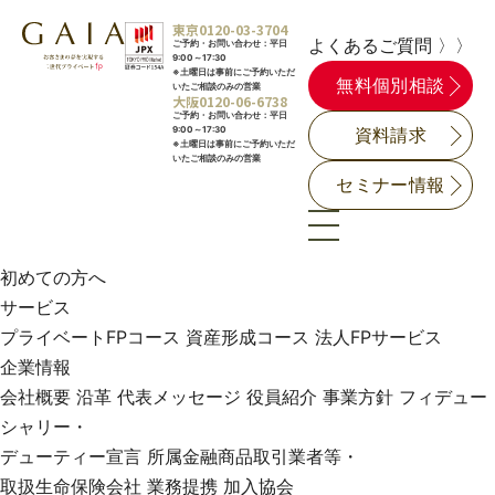
東京
0120-03-3704
よくあるご質問 〉〉
ご予約・お問い合わせ：平日
9:00～17:30
※土曜日は事前にご予約いただ
無料個別相談
いたご相談のみの営業
大阪
0120-06-6738
ご予約・お問い合わせ：平日
9:00～17:30
資料請求
※土曜日は事前にご予約いただ
いたご相談のみの営業
セミナー情報
初めての方へ
サービス
プライベートFPコース
資産形成コース
法人FPサービス
企業情報
会社概要
沿革
代表メッセージ
役員紹介
事業方針
フィデュー
シャリー・
デューティー宣言
所属金融商品取引業者等・
取扱生命保険会社
業務提携
加入協会