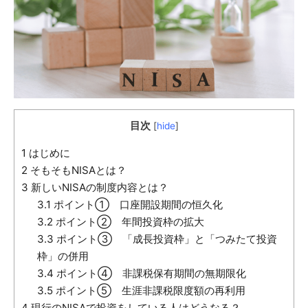
目次
[
hide
]
1
はじめに
2
そもそもNISAとは？
3
新しいNISAの制度内容とは？
3.1
ポイント① 口座開設期間の恒久化
3.2
ポイント② 年間投資枠の拡大
3.3
ポイント③ 「成長投資枠」と「つみたて投資
枠」の併用
3.4
ポイント④ 非課税保有期間の無期限化
3.5
ポイント⑤ 生涯非課税限度額の再利用
4
現行のNISAで投資をしている人はどうなる？