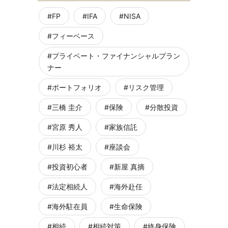
FP
IFA
NISA
フィーベース
プライベート・ファイナンシャルプラン
ナー
ポートフォリオ
リスク管理
三橋 圭介
保険
分散投資
宮原 秀人
家族信託
川杉 裕太
座談会
投資初心者
新屋 真摘
法定相続人
海外赴任
海外駐在員
生命保険
相続
相続対策
終身保険