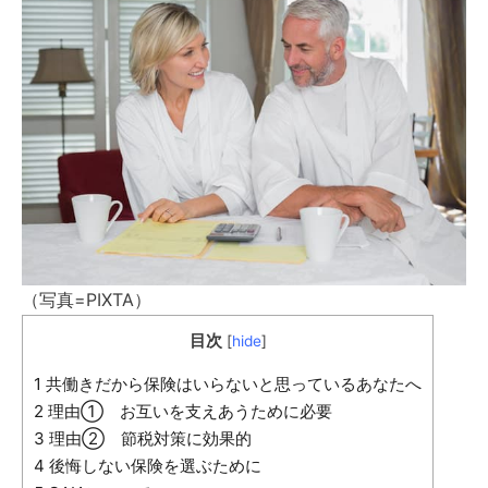
（写真=PIXTA）
目次
[
hide
]
1
共働きだから保険はいらないと思っているあなたへ
2
理由① お互いを支えあうために必要
3
理由② 節税対策に効果的
4
後悔しない保険を選ぶために