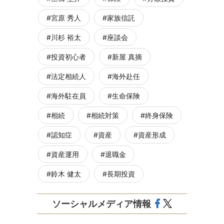
宮原 秀人
家族信託
川杉 裕太
座談会
投資初心者
新屋 真摘
法定相続人
海外赴任
海外駐在員
生命保険
相続
相続対策
終身保険
認知症
資産
資産形成
資産運用
退職金
鈴木 健太
長期投資
ソーシャルメディア情報