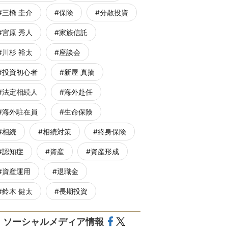
三橋 圭介
保険
分散投資
宮原 秀人
家族信託
川杉 裕太
座談会
投資初心者
新屋 真摘
法定相続人
海外赴任
海外駐在員
生命保険
相続
相続対策
終身保険
認知症
資産
資産形成
資産運用
退職金
鈴木 健太
長期投資
ソーシャルメディア情報