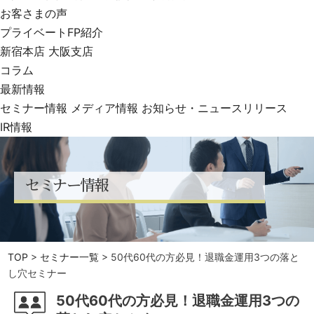
お客さまの声
プライベートFP紹介
新宿本店
大阪支店
コラム
最新情報
セミナー情報
メディア情報
お知らせ・ニュースリリース
IR情報
セ
ミ
ナ
ー
情
報
TOP
>
セミナー一覧
>
50代60代の方必見！退職金運用3つの落と
し穴セミナー
50代60代の方必見！退職金運用3つの