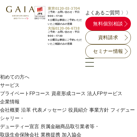
東京
0120-03-3704
よくあるご質問 〉〉
ご予約・お問い合わせ：平日
9:00～17:30
※土曜日は事前にご予約いただ
無料個別相談
いたご相談のみの営業
大阪
0120-06-6738
ご予約・お問い合わせ：平日
9:00～17:30
資料請求
※土曜日は事前にご予約いただ
いたご相談のみの営業
セミナー情報
初めての方へ
サービス
プライベートFPコース
資産形成コース
法人FPサービス
企業情報
会社概要
沿革
代表メッセージ
役員紹介
事業方針
フィデュー
シャリー・
デューティー宣言
所属金融商品取引業者等・
取扱生命保険会社
業務提携
加入協会