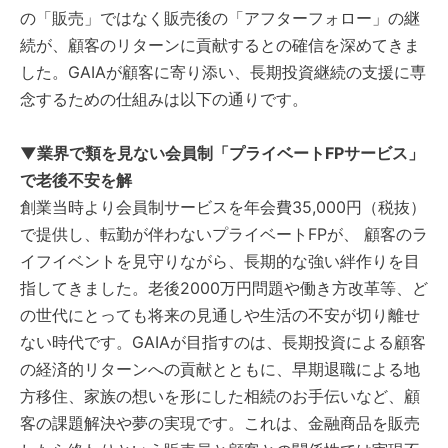
の「販売」ではなく販売後の「アフターフォロー」の継
続が、顧客のリターンに貢献するとの確信を深めてきま
した。GAIAが顧客に寄り添い、長期投資継続の支援に専
念するための仕組みは以下の通りです。
▼業界で類を見ない会員制「プライベートFPサービス」
で老後不安を解
創業当時より会員制サービスを年会費35,000円（税抜）
で提供し、転勤が伴わないプライベートFPが、 顧客のラ
イフイベントを見守りながら、長期的な強い絆作りを目
指してきました。老後2000万円問題や働き方改革等、ど
の世代にとっても将来の見通しや生活の不安が切り離せ
ない時代です。GAIAが目指すのは、長期投資による顧客
の経済的リターンへの貢献とともに、早期退職による地
方移住、家族の想いを形にした相続のお手伝いなど、顧
客の課題解決や夢の実現です。これは、金融商品を販売