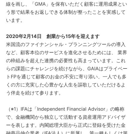
線を画し、「GMA」を保有いただく顧客に運用成果とい
う形で結果をお返しできる体制が整ったことを実感して
います。
2020年2月14日 創業から15年を迎えます
米国流のファイナンシャル・プランニングツールの導入
など、顧客本位のサービスを進化させるためには、 業界
の枠組みを超えた連携の必要性も高まっています。これ
らの課題にチャレンジを続けながら、GAIAはプライベー
トFPを通じて顧客のお金の不安に寄り添い、一人でも多
くの方に充実した心豊かな人生を謳歌していただけるよ
う伴走を続けて参ります。
（※1）IFAは「Independent Financial Advisor」の略称
で、金融機関から独立して活動する資産運用アドバイザ
ーを表します。内閣総理大臣から正式に登録を受けた金
融商品仲介業者（IFA法人）に所属し、第一種もしくは第