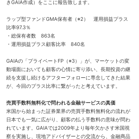
きGAIA作成）をここに報告致します。
ラップ型ファンドGMA保有者（※2） 運用損益プラス
比率97.3％
・総保有者数 863名
・運用損益プラス顧客比率 840名
GAIAの「プライベートFP（※3）」が、マーケットの変
動場面においても顧客の心情に寄り添い、長期投資の継
続を支援し続けるアフターフォローに専念してきた結果
が、今回のプラス比率に繋がったと考えています。
売買手数料無料化で問われる金融サービスの真価
米国から始まった証券業界の売買手数料無料化の流れが
日本でも一気に広がり、顧客の払う手数料の意味が問わ
れています。GAIAでは2009年より毎年欠かさす米国視
察を実施し、現地アドバイザーとの交流から、金融商品