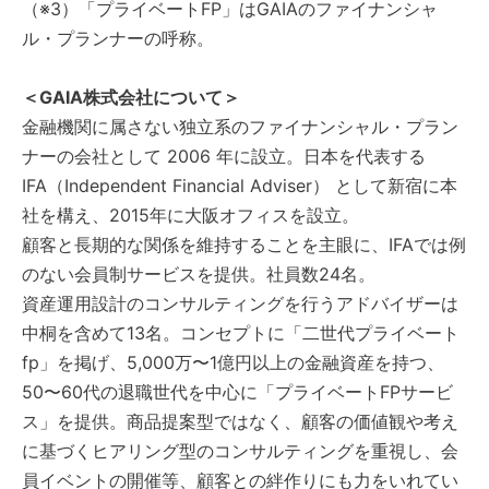
（※3）「プライベートFP」はGAIAのファイナンシャ
ル・プランナーの呼称。
＜GAIA株式会社について＞
金融機関に属さない独立系のファイナンシャル・プラン
ナーの会社として 2006 年に設立。日本を代表する
IFA（Independent Financial Adviser） として新宿に本
社を構え、2015年に大阪オフィスを設立。
顧客と長期的な関係を維持することを主眼に、IFAでは例
のない会員制サービスを提供。社員数24名。
資産運用設計のコンサルティングを行うアドバイザーは
中桐を含めて13名。コンセプトに「二世代プライベート
fp」を掲げ、5,000万〜1億円以上の金融資産を持つ、
50〜60代の退職世代を中心に「プライベートFPサービ
ス」を提供。商品提案型ではなく、顧客の価値観や考え
に基づくヒアリング型のコンサルティングを重視し、会
員イベントの開催等、顧客との絆作りにも力をいれてい