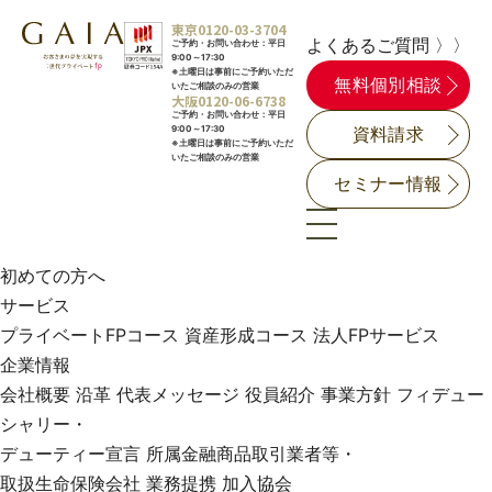
東京
0120-03-3704
よくあるご質問 〉〉
ご予約・お問い合わせ：平日
9:00～17:30
※土曜日は事前にご予約いただ
無料個別相談
いたご相談のみの営業
大阪
0120-06-6738
ご予約・お問い合わせ：平日
9:00～17:30
資料請求
※土曜日は事前にご予約いただ
いたご相談のみの営業
セミナー情報
初めての方へ
サービス
プライベートFPコース
資産形成コース
法人FPサービス
企業情報
会社概要
沿革
代表メッセージ
役員紹介
事業方針
フィデュー
シャリー・
デューティー宣言
所属金融商品取引業者等・
取扱生命保険会社
業務提携
加入協会