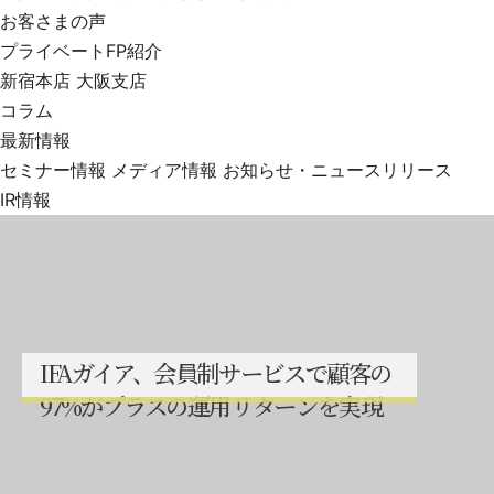
お客さまの声
プライベートFP紹介
新宿本店
大阪支店
コラム
最新情報
セミナー情報
メディア情報
お知らせ・ニュースリリース
IR情報
I
F
A
ガ
イ
ア
、
会
員
制
サ
ー
ビ
ス
で
顧
客
の
9
7
%
が
プ
ラ
ス
の
運
用
リ
タ
ー
ン
を
実
現