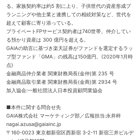
る。家族契約率は約5 割に上り、子供世代の資産形成プ
ランニングや他士業と連携しての相続対策など、世代を
超えて顧客に寄り添っている。
プライベートFPサービス契約者は740世帯。仲介してい
る預かり資産は 300 億円を超える。
GAIAの助言に基づき楽天証券がファンドを選定するラッ
プ型ファンド「GMA」の残高は150億円。(2020年1月時
点)
金融商品仲介業者 関東財務局長(金仲)第 235 号
金融商品取引業者 関東財務局長(金商)第 2934 号
加入協会:一般社団法人日本投資顧問業協会
■本件に関する問合せ先
GAIA株式会社 マーケティング部／広報担当:永井梓
nagai.azusa@gaiainc.jp
〒160-0023 東京都新宿区西新宿 3-2-11 新宿三井ビルデ