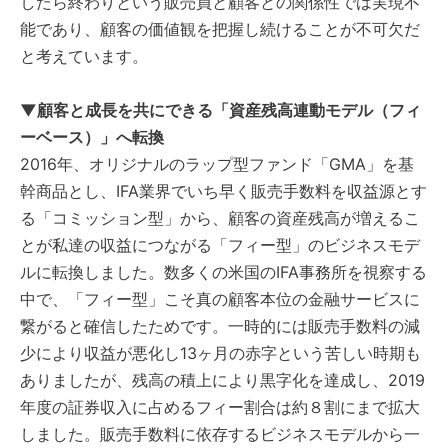
したら終わりという販売員と顧客との関係性では実現不
能であり、顧客の価値観を把握し続けることが不可欠だ
と考えています。
▼顧客と成長を共にできる「資産残高連動モデル（フィ
ーベース）」へ転換
2016年、オリジナルのラップ型ファンド「GMA」を基
幹商品とし、IFA業界でいち早く販売手数料を収益源とす
る「コミッション型」から、顧客の資産残高が増えるこ
とが私達の収益につながる「フィー型」のビジネスモデ
ルに転換しました。数多くの米国のIFA事務所を視察する
中で、「フィー型」こそ真の顧客本位の金融サービスに
繋がると確信したためです。一時的には販売手数料の減
少により収益が悪化し13ヶ月の赤字という苦しい時期も
ありましたが、残高の積上により黒字化を達成し、2019
年度の証券収入に占めるフィー割合は約８割にまで拡大
しました。販売手数料に依存するビジネスモデルから一