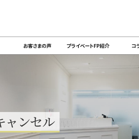
お客さまの声
プライベートFP紹介
コ
キ
ャ
ン
セ
ル