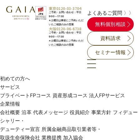
東京
0120-03-3704
よくあるご質問 〉〉
ご予約・お問い合わせ：平日
9:00～17:30
※土曜日は事前にご予約いただ
無料個別相談
いたご相談のみの営業
大阪
0120-06-6738
ご予約・お問い合わせ：平日
9:00～17:30
資料請求
※土曜日は事前にご予約いただ
いたご相談のみの営業
セミナー情報
初めての方へ
サービス
プライベートFPコース
資産形成コース
法人FPサービス
企業情報
会社概要
沿革
代表メッセージ
役員紹介
事業方針
フィデュー
シャリー・
デューティー宣言
所属金融商品取引業者等・
取扱生命保険会社
業務提携
加入協会