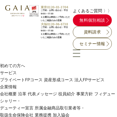
東京
0120-03-3704
よくあるご質問 〉〉
ご予約・お問い合わせ：平日
9:00～17:30
※土曜日は事前にご予約いただ
無料個別相談
いたご相談のみの営業
大阪
0120-06-6738
ご予約・お問い合わせ：平日
9:00～17:30
資料請求
※土曜日は事前にご予約いただ
いたご相談のみの営業
セミナー情報
初めての方へ
サービス
プライベートFPコース
資産形成コース
法人FPサービス
企業情報
会社概要
沿革
代表メッセージ
役員紹介
事業方針
フィデュー
シャリー・
デューティー宣言
所属金融商品取引業者等・
取扱生命保険会社
業務提携
加入協会